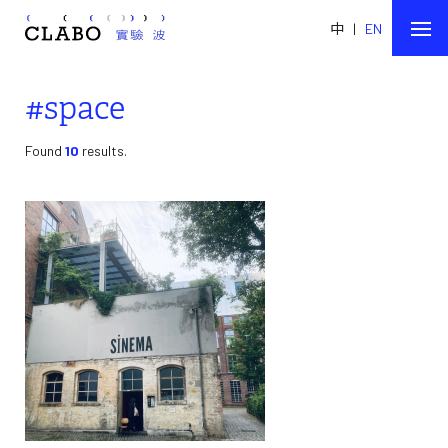
中
|
EN
#space
Found
10
results.