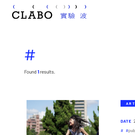
#
Found
1
results.
ART
DATE
pub