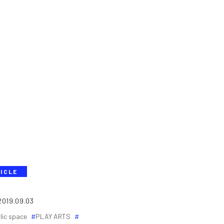
ICLE
2019.09.03
lic space
PLAY ARTS