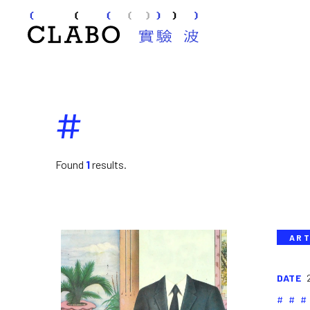
#
Found
1
results.
ART
DATE