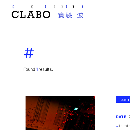
#
Found
1
results.
ART
DATE
theat