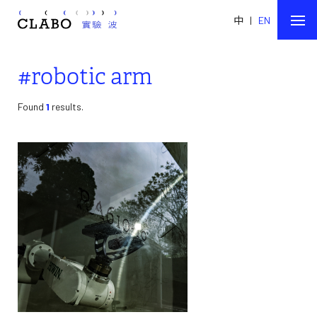
中
|
EN
#robotic arm
Found
1
results.