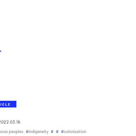
y
ICLE
2022.03.16
nous peoples
indigeneity
colonization