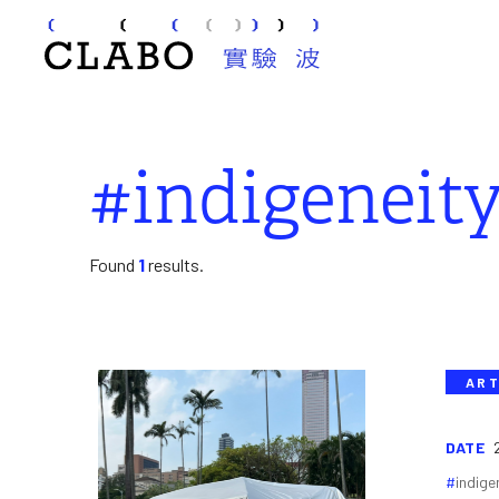
#indigeneit
Found
1
results.
ART
DATE
indige