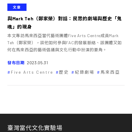
文章
與Mark Teh（鄭家榮）對話：民眾的劇場與歷史「鬼
魂」的現身
本文專訪馬來西亞當代藝術團體Five Arts Centre成員Mark
Teh（鄭家榮），談他如何參與FAC的發展脈絡、該團體又如
何在馬來西亞的藝術倡議與文化行動中扮演的要角。
發布日期
2023.05.31
Five Arts Centre
歷史
紀錄劇場
馬來西亞
臺灣當代文化實驗場