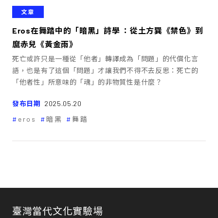
文章
Eros在舞踏中的「暗黑」詩學 ：從土方巽《禁色》到
麿赤兒《黃金雨》
死亡或許只是一種從「他者」轉譯成為「問題」的代償化言
語，也是有了這個「問題」才讓我們不得不去反思：死亡的
「他者性」所意味的「魂」的非物質性是什麼？
發布日期
2025.05.20
eros
暗黑
舞踏
臺灣當代文化實驗場