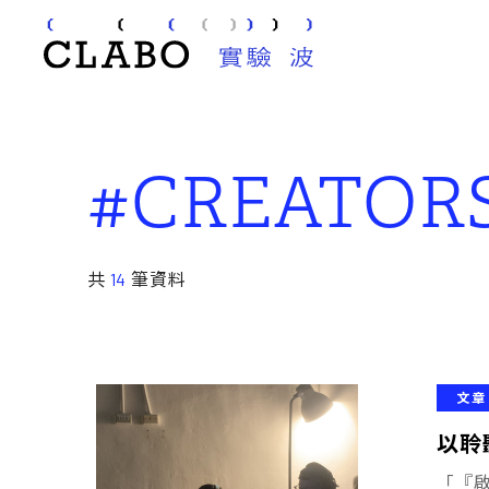
#CREATORS
共
14
筆資料
文章
以聆
「『啟