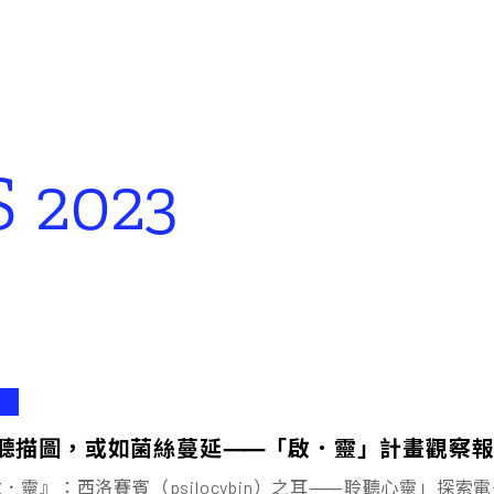
 2023
聽描圖，或如菌絲蔓延⸺「啟．靈」計畫觀察報
．靈』：西洛賽賓（psilocybin）之耳⸺聆聽心靈」探