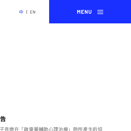
|
中
EN
告
索電子音樂在「啟靈藥輔助心理治療」時所產生的協