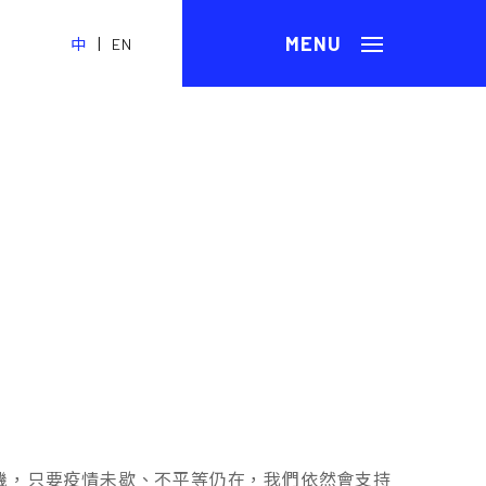
|
中
EN
機，只要疫情未歇、不平等仍在，我們依然會支持