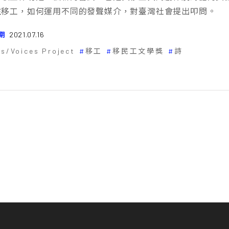
注移工，如何運用不同的發聲媒介，對臺灣社會提出叩問。
期
2021.07.16
ns/Voices Project
移工
移民工文學獎
詩