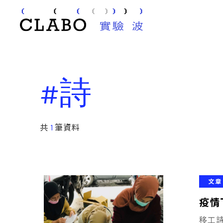
#詩
共
1
筆資料
文章
疫情
移工