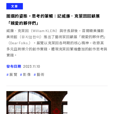
文章
圈選的姿態，思考的筆觸：記威廉．克萊因回顧展
「親愛的夥伴們」
威廉．克萊因（William KLEIN）與世長辭後，首爾韓美攝影
美術館（뮤지엄한미）推出了藝術家回顧展「親愛的夥伴們」
（Dear Folks,）。展覽以克萊因各時期的核心精神，收錄其
多元且跨媒介的創作實踐，體現克萊因繁複疊加的創作思考與
實踐。
發布日期
2023.11.10
展覽
影像
藝術