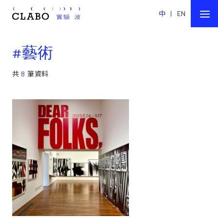
中
|
EN
#藝術
共
8
筆資料