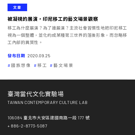
文章
被凝視的展演，印尼移工的藝文場景觀察
移工為什麼展演？為了誰展演？主流社會習慣性地把印尼移工
視為一個整體，並化約成某種第三世界的落後形象，而忽略移
工內部的異質性。
發布日期
2020.09.25
國族想像
移工
藝文場景
臺灣當代文化實驗場
TAIWAN CONTEMPORARY CULTURE LAB
106084 臺北市大安區建國南路一段 177 號
+ 886-2-8773-5087