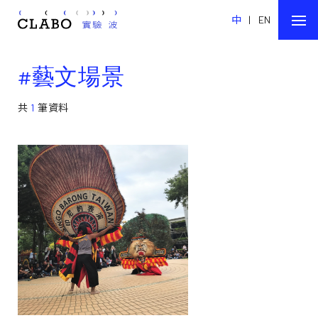
中
|
EN
#藝文場景
共
1
筆資料