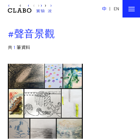
中
|
EN
#聲音景觀
共
1
筆資料