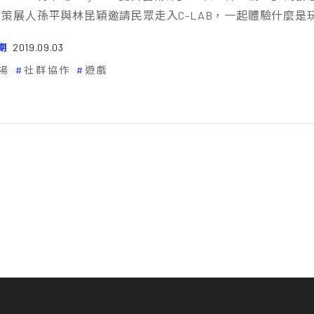
策展人孫平與林昆穎邀請民眾走入C-LAB，一起體驗什麼是
期
2019.09.03
場
社群協作
遊戲