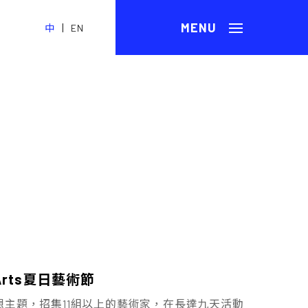
|
中
EN
ts――夏日藝術節
！」為發想主題，招集11組以上的藝術家，在長達九天活動