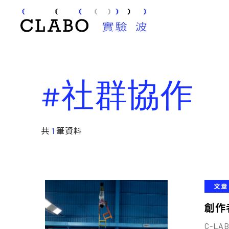
#社群協作
共
1
筆資料
文章
創作
C-L