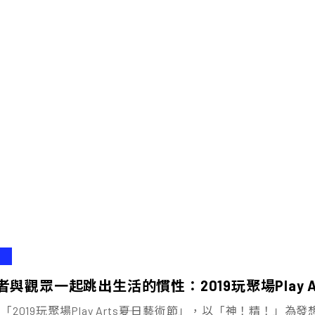
者與觀眾一起跳出生活的慣性：2019玩聚場Play Ar
AB「2019玩聚場Play Arts――夏日藝術節」，以「神！精