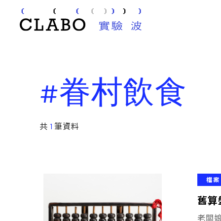
#眷村飲食
共
1
筆資料
檔案
舊算
老闆