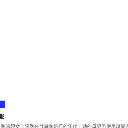
盤
娘季鴻超女士談到在計算機盛行的年代，她的母親仍使用斑駁