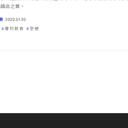
為鎮店之寶。
期
2020.01.30
眷村飲食
空總