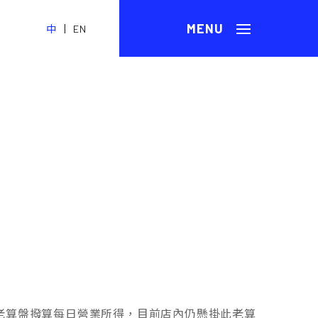
|
中
EN
老算盤撥算每日營業所得，目前店內仍懸掛此老算