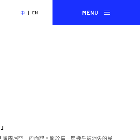
|
中
EN
亞」
「盧森尼亞」的面貌。關於這一度幾乎被消失的民