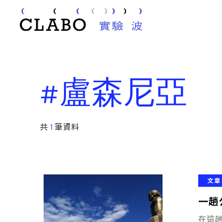
#盧森尼亞
共
1
筆資料
文章
一趟
在這