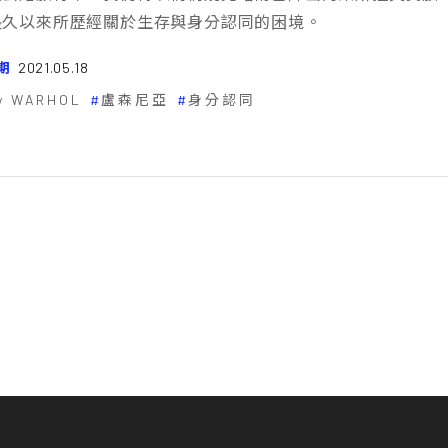
長久以來所歷經關於生存與身分認同的困境。
期
2021.05.18
y WARHOL
盧森尼亞
身分認同