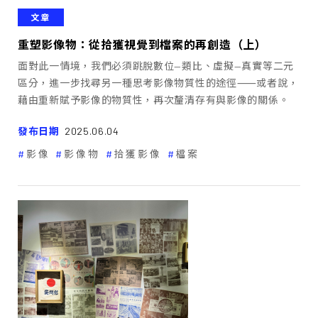
文章
重塑影像物：從拾獲視覺到檔案的再創造（上）
面對此一情境，我們必須跳脫數位—類比、虛擬—真實等二元
區分，進一步找尋另一種思考影像物質性的途徑⸺或者說，
藉由重新賦予影像的物質性，再次釐清存有與影像的關係。
發布日期
2025.06.04
影像
影像物
拾獲影像
檔案