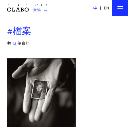
中
|
EN
#檔案
共
13
筆資料