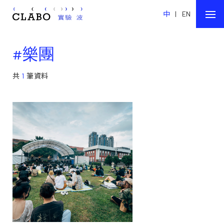
中
|
EN
#樂團
共
1
筆資料