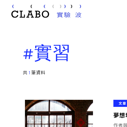
#實習
共
1
筆資料
文章
夢想
作者