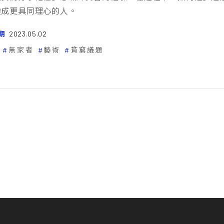
變成更具同理心的人。
期
2023.05.02
無家者
藝術
貧窮議題