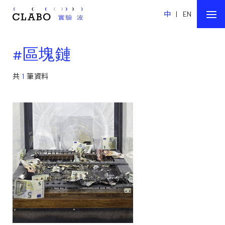
中
|
EN
#區塊鏈
共
1
筆資料