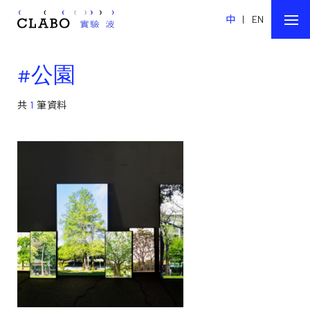
中
|
EN
#公園
共
1
筆資料