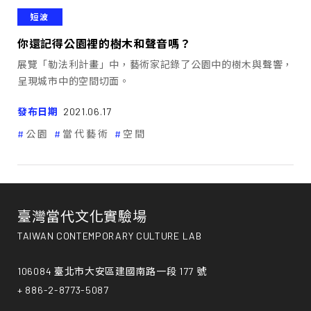
短波
你還記得公園裡的樹木和聲音嗎？
展覽「勒法利計畫」中，藝術家記錄了公園中的樹木與聲響，
呈現城市中的空間切面。
發布日期
2021.06.17
公園
當代藝術
空間
臺灣當代文化實驗場
TAIWAN CONTEMPORARY CULTURE LAB
106084 臺北市大安區建國南路一段 177 號
+ 886-2-8773-5087