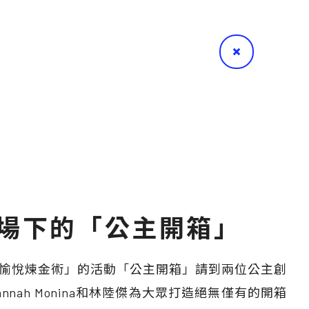
場下的「公主開箱」
愉悅煉金術」的活動「公主開箱」請到兩位公主創
 Hannah Monina和林陸傑為大眾打造絕無僅有的開箱