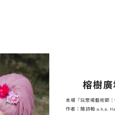
榕樹廣
本場「玩聚場藝術節：
作者：簡詩翰 a.k.a.