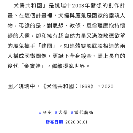
「犬儒共和國」是姚瑞中2008年發想的創作計
畫。在這個計畫裡，犬儒與魔鬼是國家的靈魂人
物，弔詭的是，對思想、教條、風俗理應抱持懷
疑的犬儒，卻和擁有超自然力量又滿腔敗德欲望
的魔鬼攜手「建國」，如連體嬰般屁股相連的兩
人構成國徽圖像，更誕下全身鍍金、頭上長角的
後代「金寶娃」，繼續擾亂世界。
圖／姚瑞中，《犬儒共和國：1969》，2020
歷史
犬儒
當代藝術
發布日期
2020.08.01