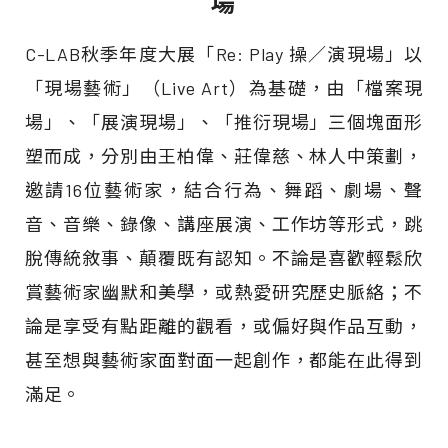
場
C-LAB秋季年度大展「Re: Play 操／演現場」以
「現場藝術」（Live Art）為基礎，由「檔案現
場」、「展演現場」、「推衍現場」三個塊面形
塑而成，分別由王柏偉、莊偉慈、林人中策劃，
邀請16位藝術家，結合行為、舞蹈、劇場、聲
音、音樂、錄像、講座展演、工作坊等形式，跳
脫傳統敘事、顛覆既有認知。不論是喜歡輕鬆欣
賞藝術家幽默和美學，或熱愛研究歷史脈絡；不
論是享受有點距離的觀看，或偏好與作品互動，
甚至想與藝術家面對面一起創作，都能在此得到
滿足。