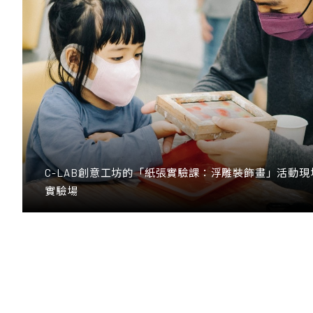
C-LAB創意工坊的「紙張實驗課：浮雕裝飾畫」活動
實驗場