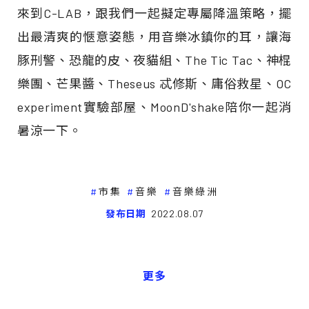
來到C-LAB，跟我們一起擬定專屬降溫策略，擺
出最清爽的愜意姿態，用音樂冰鎮你的耳，讓海
豚刑警、恐龍的皮、夜貓組、The Tic Tac、神棍
樂團、芒果醬、Theseus 忒修斯、庸俗救星、OC
experiment實驗部屋、MoonD'shake陪你一起消
暑涼一下。
市集
音樂
音樂綠洲
發布日期
2022.08.07
更多