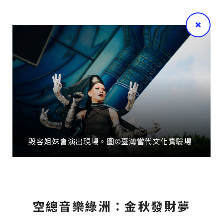
毀容姐妹會演出現場。圖©臺灣當代文化實驗場
空總音樂綠洲：金秋發財夢