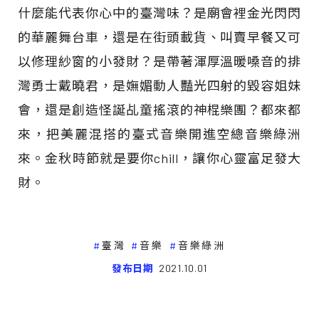
什麼能代表你心中的臺灣味？是廟會裡金光閃閃
的華麗舞台車，還是在街頭載貨、叫賣早餐又可
以修理紗窗的小發財？是帶著渾厚溫暖嗓音的排
灣勇士戴曉君，是嫵媚動人豔光四射的毀容姐妹
會，還是創造怪誕乩童搖滾的神棍樂團？都來都
來，把美麗混搭的臺式音樂開進空總音樂綠洲
來。金秋時節就是要你chill，讓你心靈富足發大
財。
臺灣
音樂
音樂綠洲
發布日期
2021.10.01