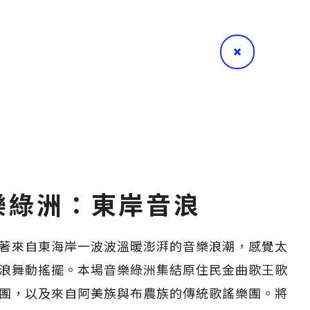
樂綠洲：東岸音浪
，聽著來自東海岸一波波溫暖澎湃的音樂浪潮，感覺太
浪舞動搖擺。本場音樂綠洲集結原住民金曲歌王歌
團，以及來自阿美族與布農族的傳統歌謠樂團。將