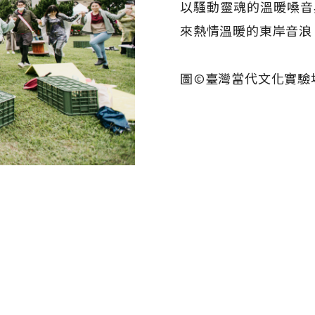
以騷動靈魂的溫暖嗓音
來熱情溫暖的東岸音浪
圖©臺灣當代文化實驗