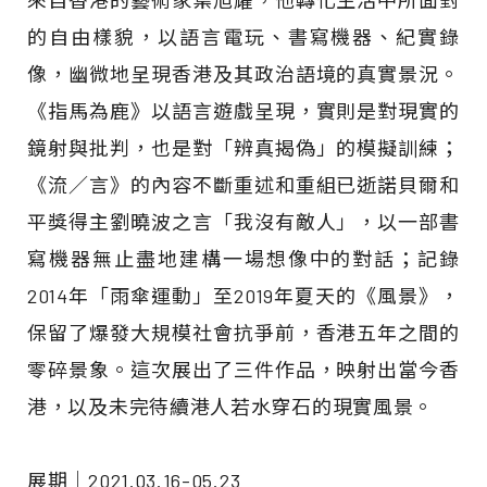
來自香港的藝術家葉旭耀，他轉化生活中所面對
的自由樣貌，以語言電玩、書寫機器、紀實錄
像，幽微地呈現香港及其政治語境的真實景況。
《指馬為鹿》以語言遊戲呈現，實則是對現實的
鏡射與批判，也是對「辨真揭偽」的模擬訓練；
《流／言》的內容不斷重述和重組已逝諾貝爾和
平獎得主劉曉波之言「我沒有敵人」，以一部書
寫機器無止盡地建構一場想像中的對話；記錄
2014年「雨傘運動」至2019年夏天的《風景》，
保留了爆發大規模社會抗爭前，香港五年之間的
零碎景象。這次展出了三件作品，映射出當今香
港，以及未完待續港人若水穿石的現實風景。
展期｜2021.03.16-05.23