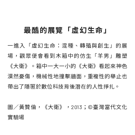
最酷的展覽「虛幻生命」
一進入「虛幻生命：混種、轉殖與創生」的展
場，觀眾便會看到木箱中的仿生「羊男」雕塑
《大衛》。箱中一大一小的《大衛》看起來神色
漠然憂傷，機械性地撞擊牆面，重複性的舉止也
帶出了隱匿於數位科技背後潛在的人性掙扎。
圖／黃贊倫，《大衛》，2013；©臺灣當代文化
實驗場