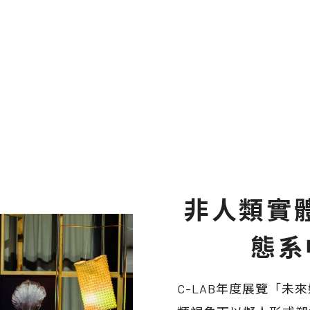
非人類實
態系
C-LAB年度展覽「