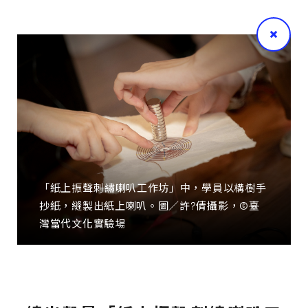
「紙上振聲――刺繡喇叭工作坊」中，學員以構樹手
抄紙，縫製出紙上喇叭。圖／許?倩攝影，©臺
灣當代文化實驗場