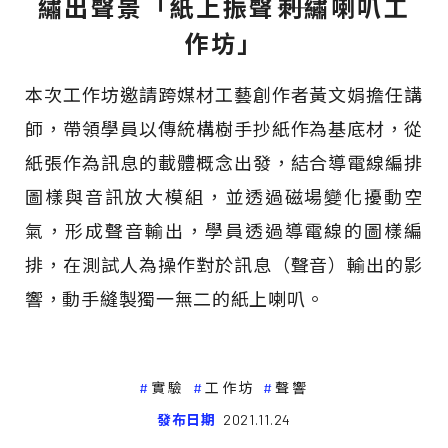
繡出聲景「紙上振聲――刺繡喇叭工
作坊」
本次工作坊邀請跨媒材工藝創作者黃文娟擔任講
師，帶領學員以傳統構樹手抄紙作為基底材，從
紙張作為訊息的載體概念出發，結合導電線編排
圖樣與音訊放大模組，並透過磁場變化擾動空
氣，形成聲音輸出，學員透過導電線的圖樣編
排，在測試人為操作對於訊息（聲音）輸出的影
響，動手縫製獨一無二的紙上喇叭。
實驗
工作坊
聲響
發布日期
2021.11.24