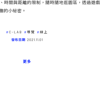
、時間與距離的限制，隨時隨地逛園區，透過遊戲
趣的小祕密。
C-LAB
導覽
線上
發布日期
2021.11.01
更多