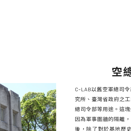
空
C-LAB以舊空軍總
究所、臺灣省政府之工
總司令部等用途。這塊
因為軍事圍牆的隔離，讓
後，除了對於基地歷