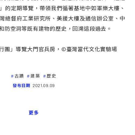
」的定期導覽，帶領我們循著基地中如軍樂大樓、
灣總督府工業研究所、美援大樓及通信辦公室、中
和防空洞等既有建物的歷史，回溯這段過去。
行團」導覽大門官兵房，©臺灣當代文化實驗場
古蹟
建築
歷史
發布日期
2021.09.09
更多