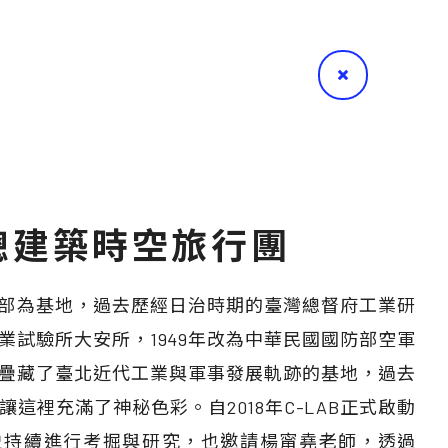
總建築時空旅行團
司令部為基地，過去歷經日治時期的臺灣總督府工業研
業試驗所大安所，1949年改為中華民國國防部空軍
疊藏了臺北近代工業與軍事發展軌跡的基地，過去
這裡充滿了神秘色彩。自2018年C-LAB正式啟動
史持續進行考掘與研究，也邀請楊甯堯老師，透過