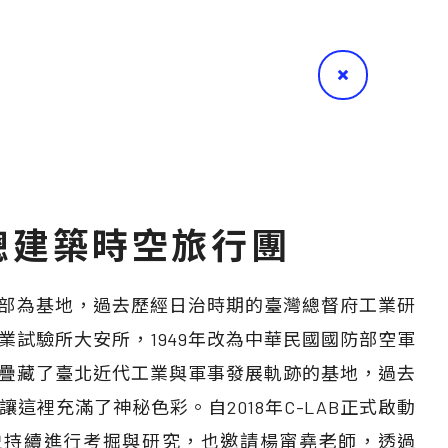
總建築時空旅行團
司令部為基地，過去歷經日治時期的臺灣總督府工業研
業試驗所大安所，1949年改為中華民國國防部空軍
疊藏了臺北近代工業與軍事發展軌跡的基地，過去
這裡充滿了神秘色彩。自2018年C-LAB正式啟動
史持續進行考掘與研究，也邀請楊甯堯老師，透過