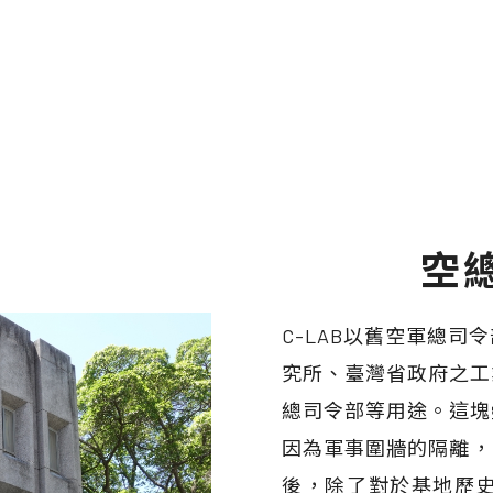
空
C-LAB以舊空軍總
究所、臺灣省政府之工
總司令部等用途。這塊
因為軍事圍牆的隔離，讓
後，除了對於基地歷