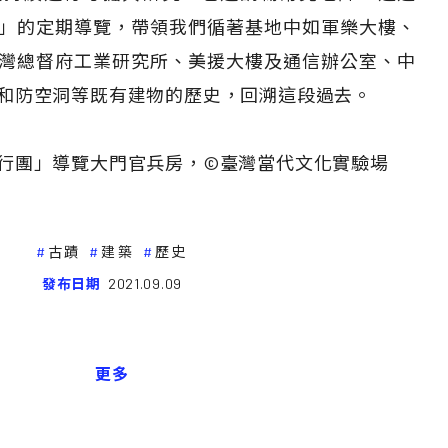
」的定期導覽，帶領我們循著基地中如軍樂大樓、
灣總督府工業研究所、美援大樓及通信辦公室、中
和防空洞等既有建物的歷史，回溯這段過去。
行團」導覽大門官兵房，©臺灣當代文化實驗場
古蹟
建築
歷史
發布日期
2021.09.09
更多