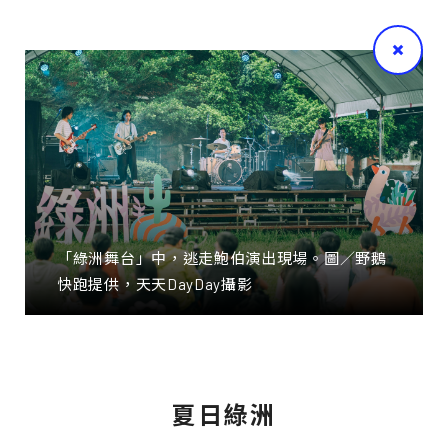
「綠洲舞台」中，逃走鮑伯演出現場。圖／野鵝
快跑提供，天天DayDay攝影
夏日綠洲