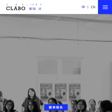
中
|
EN
觀察報告