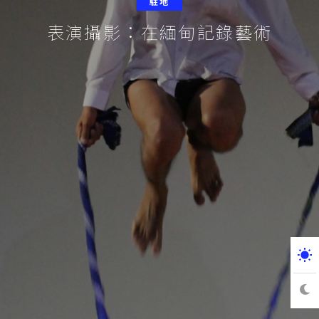
駐地
表演攝影：在緬甸記錄藝術